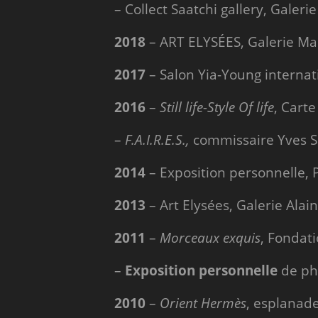
– Collect Saatchi gallery, Gale
2018
– ART ELYSÉES, Galerie Mai
2017
– Salon Yia-Young internati
2016
–
Still life-Style Of life
, Cart
–
F.A.I.R.E.S.,
commissaire Yves Sa
2014
– Exposition personnelle, 
2013
– Art Elysées, Galerie Alain
2011
–
Morceaux exquis
, Fondati
–
Exposition personnelle
de pho
2010
–
Orient Hermès
, esplanade