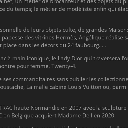
ine”, un métier de brocanteur et des objets du pl
ce du temps; le métier de modéliste enfin qui élab
sonnelle de leurs objets culte, de grandes Maisons 
a papesse des vitrines Hermès, Angélique réalise sa
 place dans les décors du 24 faubourg… .
ac à main iconique, le Lady Dior qui traversera l’o
 montre pour femme, Twenty-4.
de ses commanditaires sans oublier les collectionne
oustache, La malle cabine Louis Vuitton ou, parmi 
du FRAC haute Normandie en 2007 avec la sculpture :
.C en Belgique acquiert Madame De I en 2020.