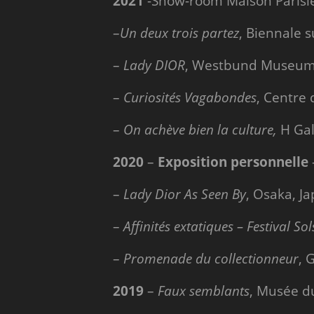
2021
-Show-room Maison Parisi
–
Un deux trois partez
, Biennale 
–
Lady DIOR
, Westbund Museum,
–
Curiosités Vagabondes
, Centre 
–
On achève bien la culture,
H Gal
2020
–
Exposition personnelle
–
Lady Dior As Seen By
, Osaka, J
–
Affinités extatiques – Festival So
–
Promenade du collectionneur
, 
2019
–
Faux semblants
, Musée du