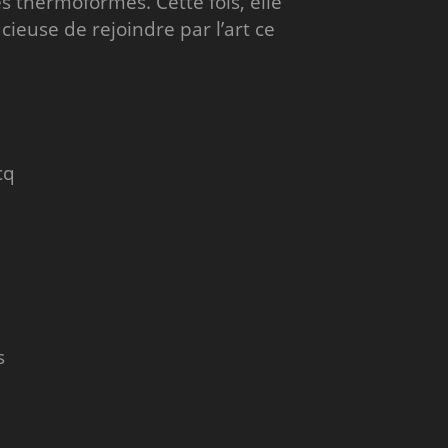
 thermoformés. Cette fois, elle
cieuse de rejoindre par l’art ce
cq
s