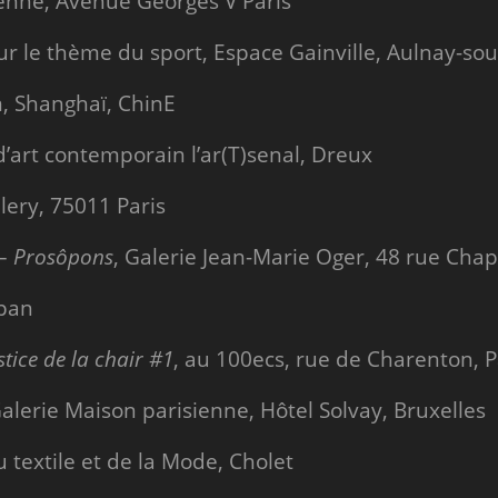
enne, Avenue Georges V Paris
sur le thème du sport, Espace Gainville, Aulnay-sou
 Shanghaï, ChinE
d’art contemporain l’ar(T)senal, Dreux
lery, 75011 Paris
–
Prosôpons
, Galerie Jean-Marie Oger, 48 rue Cha
apan
lstice de la chair #1
, au 100ecs, rue de Charenton, P
Galerie Maison parisienne, Hôtel Solvay, Bruxelles
 textile et de la Mode, Cholet